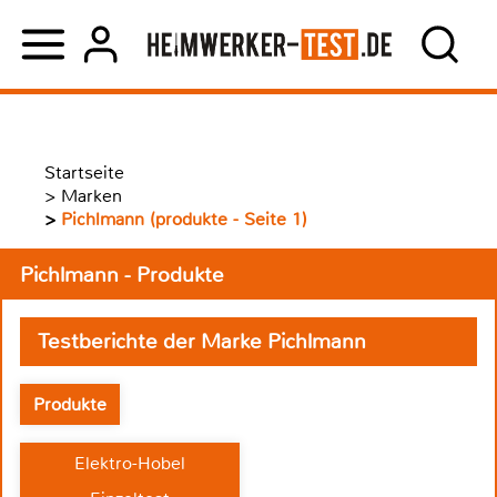
Startseite
>
Marken
>
Pichlmann (produkte - Seite 1)
Pichlmann - Produkte
Testberichte der Marke Pichlmann
Produkte
Elektro-Hobel