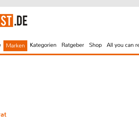
e
Kategorien
Ratgeber
Shop
All you can r
Marken
rat