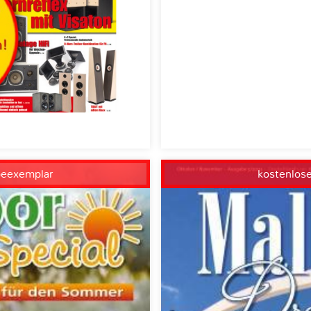
beexemplar
kostenlos