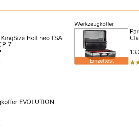
Werkzeugkoffer
Par
KingSize Roll neo TSA
Cla
P-7
2
13.
Einzeltest
gkoffer EVOLUTION
2