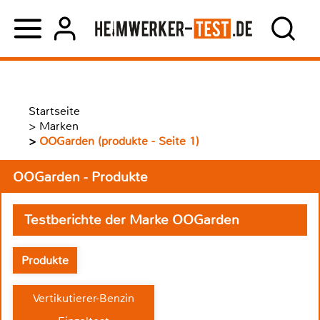
Startseite
>
Marken
>
OOGarden (produkte - Seite 1)
OOGarden - Produkte
Testberichte der Marke OOGarden
Produkte
Vertikutierer-Benzin