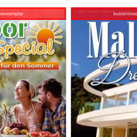
beexemplar
kostenlos