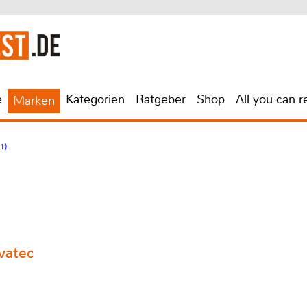
e
Kategorien
Ratgeber
Shop
All you can r
Marken
1)
vatec