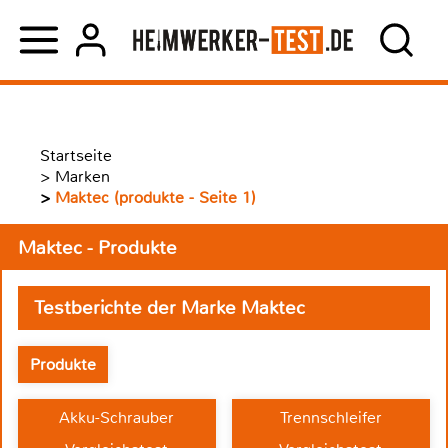
Startseite
>
Marken
>
Maktec (produkte - Seite 1)
Maktec - Produkte
Testberichte der Marke Maktec
Produkte
Akku-Schrauber
Trennschleifer