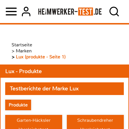
Startseite
>
Marken
>
Lux (produkte - Seite 1)
Lux - Produkte
Testberichte der Marke Lux
Produkte
Garten-Häcksler
Schraubendreher