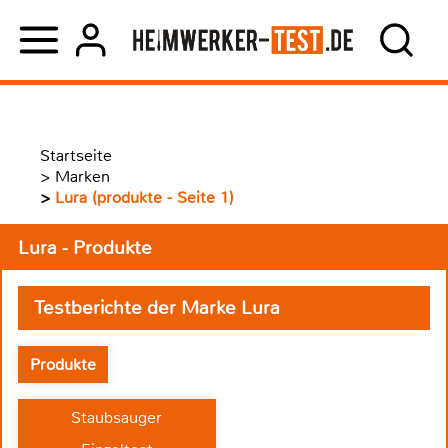
Startseite
>
Marken
>
Lura (produkte - Seite 1)
Lura - Produkte
Testberichte der Marke Lura
Produkte
Staubsauger