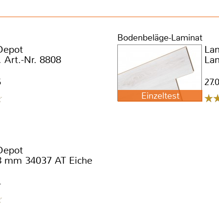
Bodenbeläge-Laminat
Depot
La
 Art.-Nr. 8808
La
5
27.
Einzeltest
Depot
8 mm 34037 AT Eiche
4