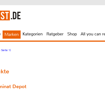
e
Kategorien
Ratgeber
Shop
All you can r
Marken
 Seite 1)
ukte
minat Depot