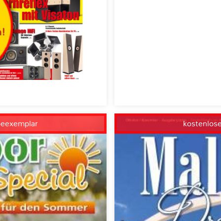
beexemplar
kostenlos