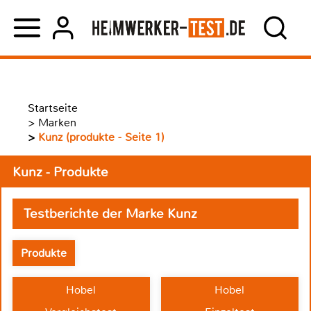
Startseite
>
Marken
>
Kunz (produkte - Seite 1)
Kunz - Produkte
Testberichte der Marke Kunz
Produkte
Hobel
Hobel