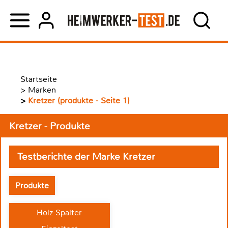
Startseite
>
Marken
>
Kretzer (produkte - Seite 1)
Kretzer - Produkte
Testberichte der Marke Kretzer
Produkte
Holz-Spalter