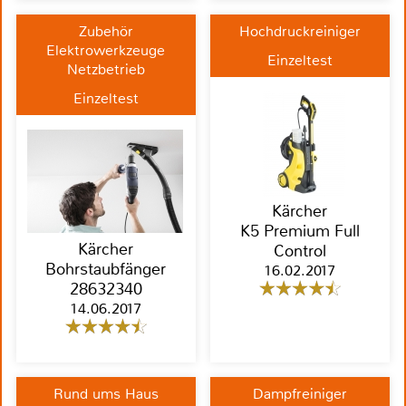
Zubehör
Hochdruckreiniger
Elektrowerkzeuge
Einzeltest
Netzbetrieb
Einzeltest
Kärcher
K5 Premium Full
Kärcher
Control
Bohrstaubfänger
16.02.2017
28632340
14.06.2017
Rund ums Haus
Dampfreiniger