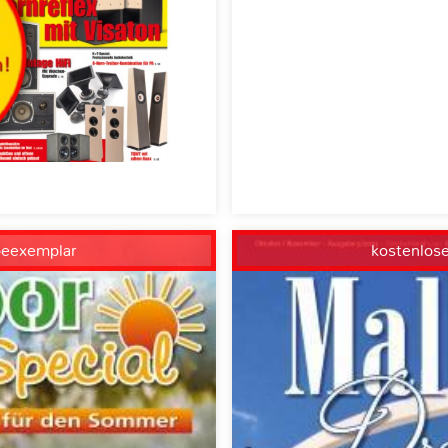
beexemplar
kostenlos