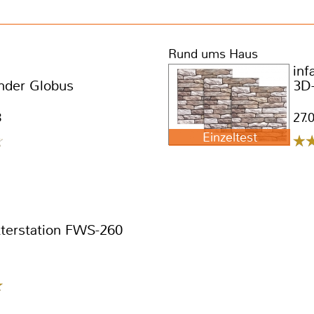
Rund ums Haus
inf
der Globus
3D-
8
27.
Einzeltest
terstation FWS-260