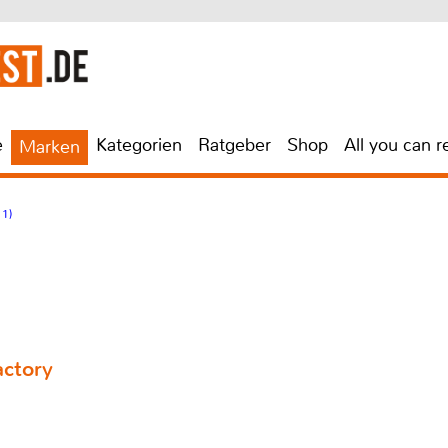
e
Kategorien
Ratgeber
Shop
All you can r
Marken
 1)
actory