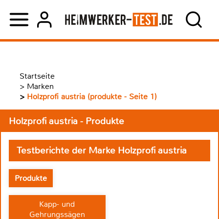
Startseite
>
Marken
>
Holzprofi austria (produkte - Seite 1)
Holzprofi austria - Produkte
Testberichte der Marke Holzprofi austria
Produkte
Kapp- und
Gehrungssägen