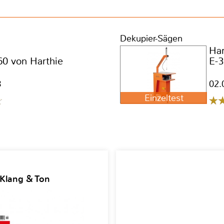
Dekupier-Sägen
Har
60 von Harthie
E-
8
02.
Einzeltest
 Klang & Ton