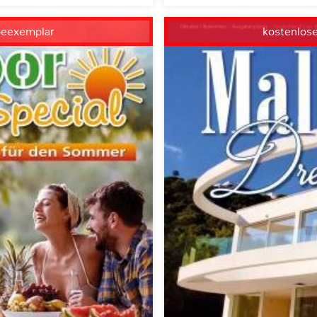
beexemplar
kostenlos