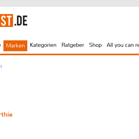
e
Kategorien
Ratgeber
Shop
All you can r
Marken
)
rthie