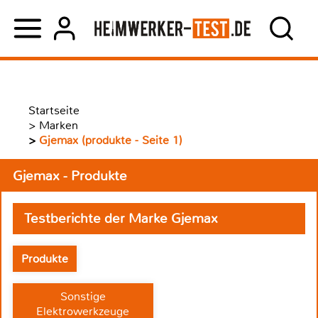
Startseite
>
Marken
>
Gjemax (produkte - Seite 1)
Gjemax - Produkte
Testberichte der Marke Gjemax
Produkte
Sonstige
Elektrowerkzeuge