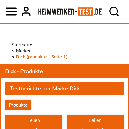
Startseite
>
Marken
>
Dick (produkte - Seite 1)
Dick - Produkte
Testberichte der Marke Dick
Produkte
Feilen
Feilen