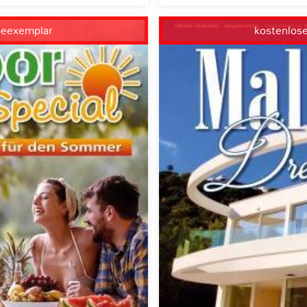
beexemplar
kostenlos