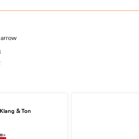
Barrow
8
 Klang & Ton