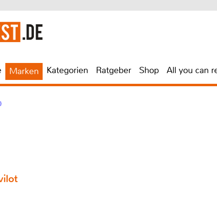
e
Kategorien
Ratgeber
Shop
All you can r
Marken
)
ilot