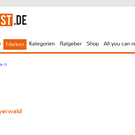
e
Kategorien
Ratgeber
Shop
All you can r
Marken
te 1)
yerwald