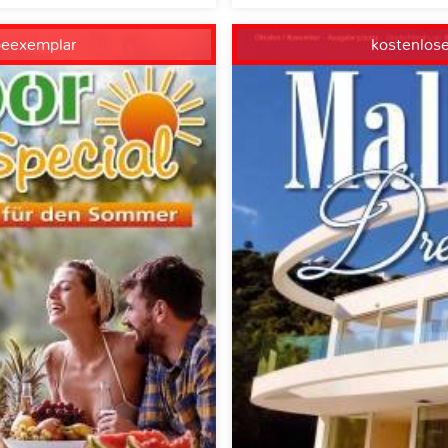
beexemplar
kostenlos