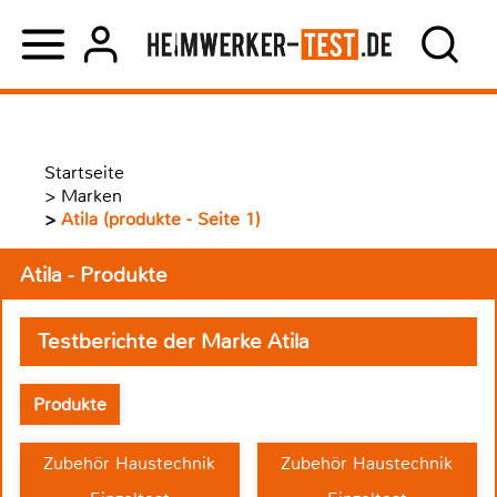
Startseite
>
Marken
>
Atila (produkte - Seite 1)
Atila - Produkte
Testberichte der Marke Atila
Produkte
Zubehör Haustechnik
Zubehör Haustechnik