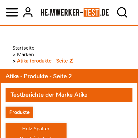
Startseite
>
Marken
>
Atika (produkte - Seite 2)
Atika - Produkte - Seite 2
Testberichte der Marke Atika
Produkte
Holz-Spalter