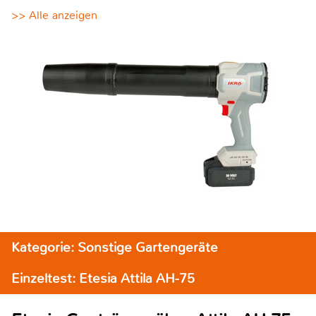
>> Alle anzeigen
Kategorie: Sonstige Gartengeräte
Einzeltest: Etesia Attila AH-75