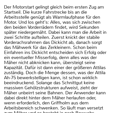
Der Motorstart gelingt gleich beim ersten Zug am
Startseil. Die kurze Fahrstrecke bis an die
Arbeitsstelle genügt als Warmlaufphase für den
Motor. Und los geht‘s: Alles, was sich zwischen
den beiden Vorderrädern findet, wird Sekunden
später niedergemäht. Dabei kann man die Arbeit in
zwei Schritte aufteilen. Zuerst knickt der stabile
Vorderachsrahmen das Dickicht ab, danach sorgt
das Mähwerk für das Zerkleinern. Schon beim
Einfahren ins Dickicht entscheiden sich Erfolg oder
ein eventueller Misserfolg, denn alles was der
Mäher nicht abknicken kann, übersteigt seine
Kapazität. Dafür ist dann einer der größeren Attilas
zuständig. Doch die Menge dessen, was der Attila
Ah-75 bewerkstelligen kann, ist schon wirklich
beeindruckend. Solange das Schnittgut keine
massiven Gehölzstrukturen aufweist, zieht der
Mäher unbeirrt seine Bahnen. Der Anwender kann
dabei direkt hinter dem Mäher herlaufen oder,
wenn erforderlich, den Griffholm aus dem
Arbeitsbereich schwenken. So läuft man versetzt
zum Mäher und es besteht je nach Bewuchs