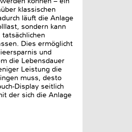
 werden können – ein
nüber klassischen
durch läuft die Anlage
olllast, sondern kann
n tatsächlichen
sen. Dies ermöglicht
ieersparnis und
em die Lebensdauer
niger Leistung die
ngen muss, desto
uch-Display seitlich
t der sich die Anlage