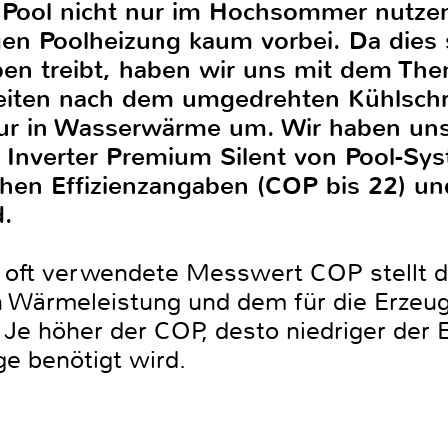
ren Pool nicht nur im Hochsommer nut
gen Poolheizung kaum vorbei. Da dies 
ben treibt, haben wir uns mit dem 
beiten nach dem umgedrehten Kühlschra
ur in Wasserwärme um. Wir haben uns
verter Premium Silent von Pool-Sys
hen Effizienzangaben (COP bis 22) u
d.
ft verwendete Messwert COP stellt da
n Wärmeleistung und dem für die Erzeu
 Je höher der COP, desto niedriger der E
e benötigt wird.