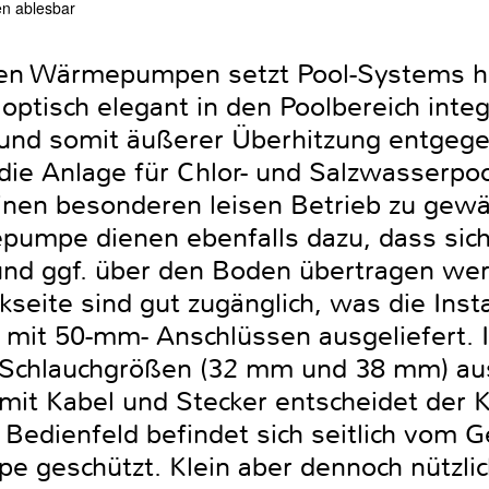
en ablesbar
gen Wärmepumpen setzt Pool-Systems hi
r optisch elegant in den Poolbereich inte
 und somit äußerer Überhitzung entgegen
ie Anlage für Chlor- und Salzwasserpoo
einen besonderen leisen Betrieb zu gewä
mpe dienen ebenfalls dazu, dass sich
und ggf. über den Boden übertragen we
seite sind gut zugänglich, was die Instal
mit 50-mm- Anschlüssen ausgeliefert. 
 Schlauchgrößen (32 mm und 38 mm) a
r mit Kabel und Stecker entscheidet der 
Bedienfeld befindet sich seitlich vom Ge
e geschützt. Klein aber dennoch nützlic