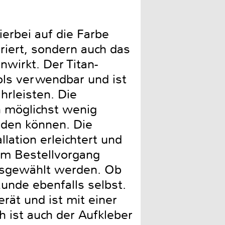
Mit ihrer hellen Farbe ist 
erbei auf die Farbe
griert, sondern auch das
wirkt. Der Titan-
ls verwendbar und ist
hrleisten. Die
 möglichst wenig
rden können. Die
lation erleichtert und
Im Bestellvorgang
usgewählt werden. Ob
Kunde ebenfalls selbst.
rät und ist mit einer
h ist auch der Aufkleber