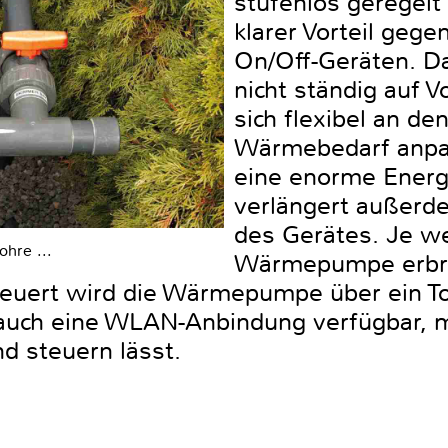
stufenlos geregelt
klarer Vorteil gege
On/Off-Geräten. Da
nicht ständig auf V
sich flexibel an de
Wärmebedarf anpas
eine enorme Energ
verlängert außerd
des Gerätes. Je we
ohre ...
Wärmepumpe erbri
steuert wird die Wärmepumpe über ein To
 auch eine WLAN-Anbindung verfügbar, mi
nd steuern lässt.