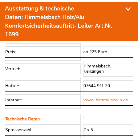
Ausstattung & technische
Daten:
Himmelsbach Holz/Alu
Komfortsicherheitsauftritt- Leiter Art.Nr.
1599
Preis:
ab 225 Euro
Himmelsbach,
Vertrieb:
Kenzingen
Hotline:
07644 911 20
Internet:
www.himmelsbach.de
Technische Daten
Sprossenzahl:
2 x 5