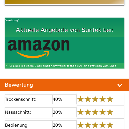
Werbung*
Aktuelle Angebote von Suntek bei:
* Für Links in diesem Block erhält heimwerker-test.de evtl. eine Provision vom Shop
Bewertung
Trockenschnitt:
40%
Nassschnitt:
20%
Bedienung:
20%