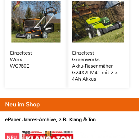
Einzeltest
Einzeltest
Worx
Greenworks
WG760E
Akku-Rasenmäher
G24X2LM41 mit 2 x
4Ah Akkus
Neu im Shop
ePaper Jahres-Archive, z.B. Klang & Ton