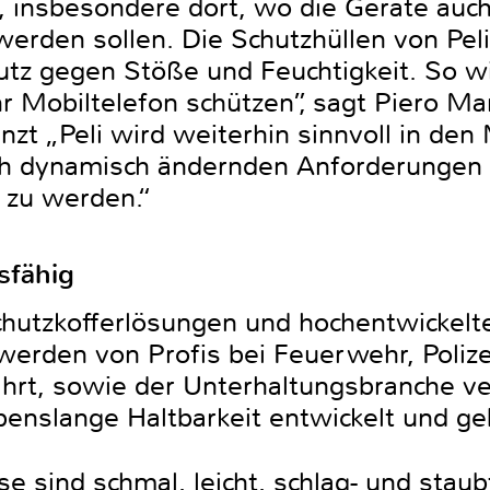
 insbesondere dort, wo die Geräte auch
rden sollen. Die Schutzhüllen von Pel
tz gegen Stöße und Feuchtigkeit. So wi
hr Mobiltelefon schützen”, sagt Piero Ma
zt „Peli wird weiterhin sinnvoll in den 
ich dynamisch ändernden Anforderungen
 zu werden.“
sfähig
chutzkofferlösungen und hochentwickelt
rden von Profis bei Feuerwehr, Polizei,
ahrt, sowie der Unterhaltungsbranche ve
benslange Haltbarkeit entwickelt und ge
e sind schmal, leicht, schlag- und stau