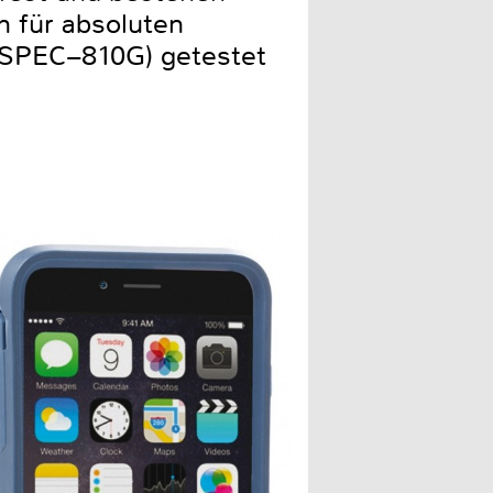
n für absoluten
L-SPEC–810G) getestet