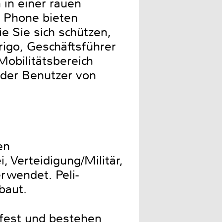
 in einer rauen
i Phone bieten
e Sie sich schützen,
rigo, Geschäftsführer
Mobilitätsbereich
 der Benutzer von
en
 Verteidigung/Militär,
rwendet. Peli-
baut.
bfest und bestehen