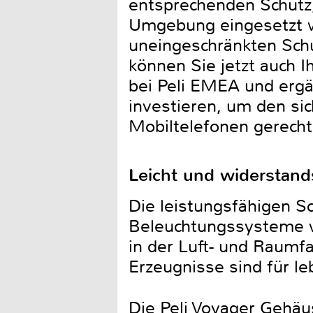
entsprechenden Schutz,
Umgebung eingesetzt we
uneingeschränkten Schu
können Sie jetzt auch I
bei Peli EMEA und ergän
investieren, um den s
Mobiltelefonen gerecht
Leicht und widerstand
Die leistungsfähigen S
Beleuchtungssysteme we
in der Luft- und Raumf
Erzeugnisse sind für le
Die Peli Voyager Gehäus