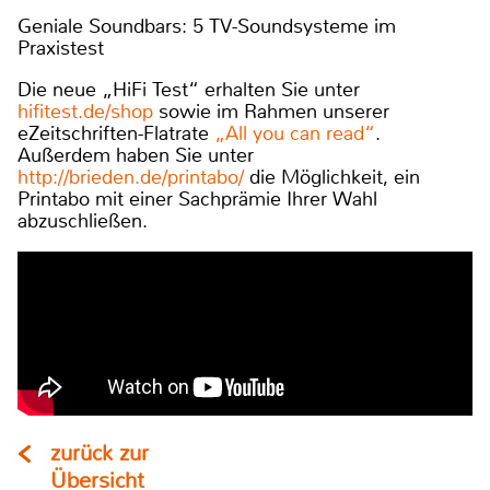
Geniale Soundbars: 5 TV-Soundsysteme im
Praxistest
Die neue „HiFi Test“ erhalten Sie unter
hifitest.de/shop
sowie im Rahmen unserer
eZeitschriften-Flatrate
„All you can read“
.
Außerdem haben Sie unter
http://brieden.de/printabo/
die Möglichkeit, ein
Printabo mit einer Sachprämie Ihrer Wahl
abzuschließen.
zurück zur
Übersicht