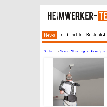
Testberichte
Bestenlist
News
Startseite
>
News
>
Steuerung per Alexa-Sprach