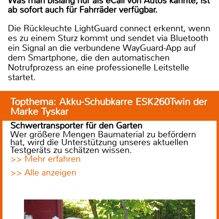
Was man bislang nur als eCall von Autos kannte, ist
ab sofort auch für Fahrräder verfügbar.
Die Rückleuchte LightGuard connect erkennt, wenn
es zu einem Sturz kommt und sendet via Bluetooth
ein Signal an die verbundene WayGuard-App auf
dem Smartphone, die den automatischen
Notrufprozess an eine professionelle Leitstelle
startet.
Topthema: Akku-Schubkarre ESK260Twin der
Marke Tyskar
Schwertransporter für den Garten
Wer größere Mengen Baumaterial zu befördern
hat, wird die Unterstützung unseres aktuellen
Testgeräts zu schätzen wissen.
>> Mehr erfahren
>> Alle anzeigen