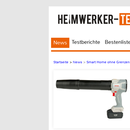
Testberichte
Bestenlist
News
Startseite
>
News
>
Smart Home ohne Grenzen 