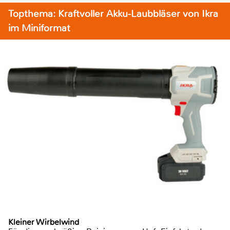
Topthema: Kraftvoller Akku-Laubbläser von Ikra
im Miniformat
Kleiner Wirbelwind