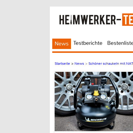
Testberichte
Bestenlist
News
Startseite
>
News
>
Schöner schaukeln mit NATU