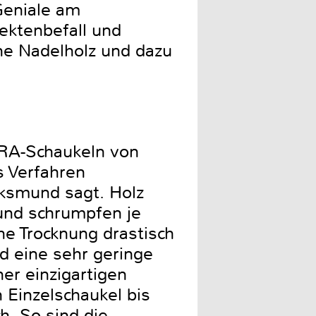
Geniale am
sektenbefall und
che Nadelholz und dazu
URA-Schaukeln von
s Verfahren
lksmund sagt. Holz
 und schrumpfen je
e Trocknung drastisch
nd eine sehr geringe
er einzigartigen
 Einzelschaukel bis
h. So sind die