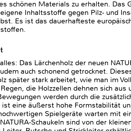
ses schönen Materials zu erhalten. Das 
 eigene Inhaltsstoffe gegen Pilz- und In
lbst. Es ist das dauerhafteste europäis
stoffen.
t
t alles: Das Lärchenholz der neuen NAT
zudem auch schonend getrocknet. Diese
lz später stark arbeitet, wie man im Vo
 Regen, die Holzzellen dehnen sich aus
Bewegungen werden durch die zusätzlich
 ist eine äußerst hohe Formstabilität u
 hochwertigen Spielgeräte warten mit ein
e NATURA-Schaukeln sind von der kleinen
eiter, Rutsche und Strickleiter erhältlic