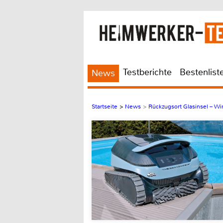
Testberichte
Bestenlist
News
Startseite
>
News
>
Rückzugsort Glasinsel – W