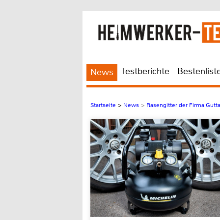
Testberichte
Bestenlist
News
Startseite
>
News
>
Rasengitter der Firma Gutt