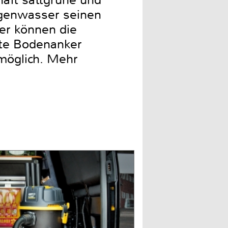
haft sattgrüne und
Regenwasser seinen
er können die
erte Bodenanker
möglich. Mehr