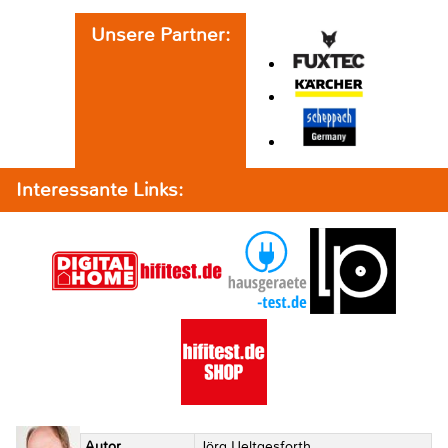
Unsere Partner:
Interessante Links:
Autor
Jörg Ueltgesforth