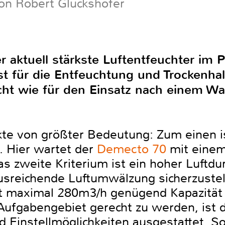
on Robert Glückshöfer
er aktuell stärkste Luftentfeuchter i
t für die Entfeuchtung und Trockenha
t wie für den Einsatz nach einem Wa
kte von größter Bedeutung: Zum einen is
. Hier wartet der
Demecto 70
mit einem
as zweite Kriterium ist ein hoher Luftdu
reichende Luftumwälzung sicherzustelle
 maximal 280m3/h genügend Kapazität
Aufgabengebiet gerecht zu werden, ist 
d Einstellmöglichkeiten ausgestattet. 