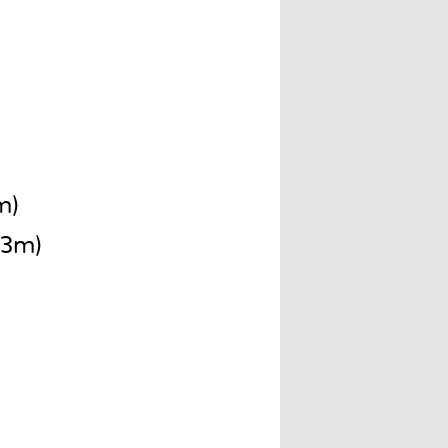
m)
,3m)