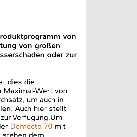
m Produktprogramm von
ltung von großen
sserschaden oder zur
t dies die
 Maximal-Wert von
rchsatz, um auch in
n. Auch hier stellt
 zur Verfügung.Um
der
Demecto 70
mit
So stehen dem