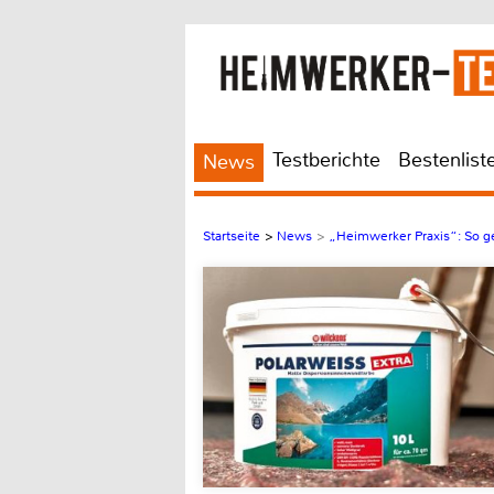
Testberichte
Bestenlist
News
Startseite
>
News
>
„Heimwerker Praxis“: So ge