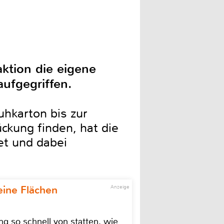
ktion die eigene
ufgegriffen.
uhkarton bis zur
ückung finden, hat die
et und dabei
eine Flächen
Anzeige
g so schnell von statten, wie