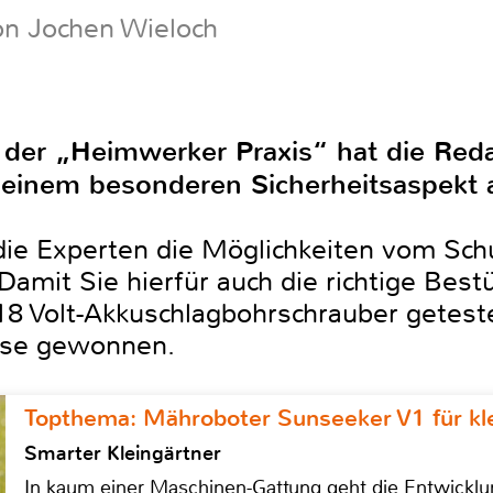
on Jochen Wieloch
der „Heimwerker Praxis“ hat die Reda
einem besonderen Sicherheitsaspekt a
 die Experten die Möglichkeiten vom Sch
Damit Sie hierfür auch die richtige Best
 18 Volt-Akkuschlagbohrschrauber getest
isse gewonnen.
Topthema: Mähroboter Sunseeker V1 für kl
Smarter Kleingärtner
In kaum einer Maschinen-Gattung geht die Entwicklun