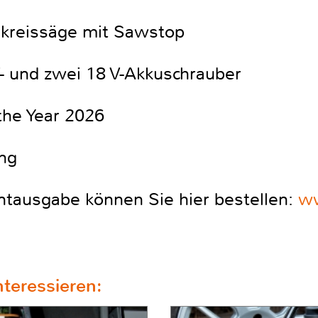
chkreissäge mit Sawstop
V- und zwei 18 V-Akkuschrauber
the Year 2026
ung
ntausgabe können Sie hier bestellen:
ww
teressieren: