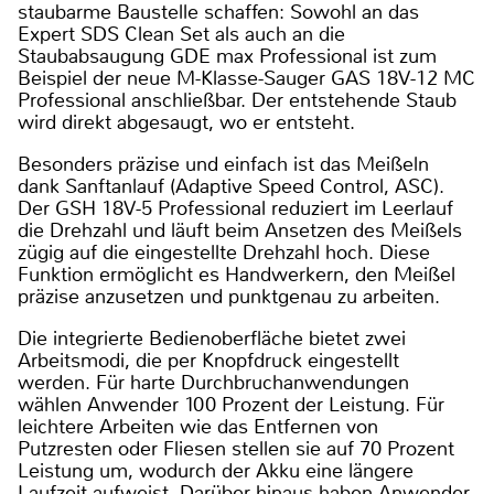
staubarme Baustelle schaffen: Sowohl an das
Expert SDS Clean Set als auch an die
Staubabsaugung GDE max Professional ist zum
Beispiel der neue M-Klasse-Sauger GAS 18V-12 MC
Professional anschließbar. Der entstehende Staub
wird direkt abgesaugt, wo er entsteht.
Besonders präzise und einfach ist das Meißeln
dank Sanftanlauf (Adaptive Speed Control, ASC).
Der GSH 18V-5 Professional reduziert im Leerlauf
die Drehzahl und läuft beim Ansetzen des Meißels
zügig auf die eingestellte Drehzahl hoch. Diese
Funktion ermöglicht es Handwerkern, den Meißel
präzise anzusetzen und punktgenau zu arbeiten.
Die integrierte Bedienoberfläche bietet zwei
Arbeitsmodi, die per Knopfdruck eingestellt
werden. Für harte Durchbruchanwendungen
wählen Anwender 100 Prozent der Leistung. Für
leichtere Arbeiten wie das Entfernen von
Putzresten oder Fliesen stellen sie auf 70 Prozent
Leistung um, wodurch der Akku eine längere
Laufzeit aufweist. Darüber hinaus haben Anwender