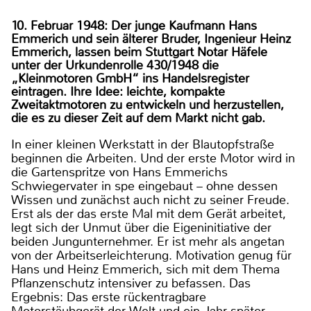
10. Februar 1948: Der junge Kaufmann Hans
Emmerich und sein älterer Bruder, Ingenieur Heinz
Emmerich, lassen beim Stuttgart Notar Häfele
unter der Urkundenrolle 430/1948 die
„Kleinmotoren GmbH“ ins Handelsregister
eintragen. Ihre Idee: leichte, kompakte
Zweitaktmotoren zu entwickeln und herzustellen,
die es zu dieser Zeit auf dem Markt nicht gab.
In einer kleinen Werkstatt in der Blautopfstraße
beginnen die Arbeiten. Und der erste Motor wird in
die Gartenspritze von Hans Emmerichs
Schwiegervater in spe eingebaut – ohne dessen
Wissen und zunächst auch nicht zu seiner Freude.
Erst als der das erste Mal mit dem Gerät arbeitet,
legt sich der Unmut über die Eigeninitiative der
beiden Jungunternehmer. Er ist mehr als angetan
von der Arbeitserleichterung. Motivation genug für
Hans und Heinz Emmerich, sich mit dem Thema
Pflanzenschutz intensiver zu befassen. Das
Ergebnis: Das erste rückentragbare
Motorstäubgerät der Welt und ein Jahr später,