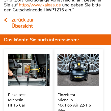
Sie auf
http://www.kaleas.de
und geben Sie bitte
den Gutscheincode HWP1216 ein."
zurück zur
Übersicht
Das könnte Sie auch interessieren:
Einzeltest
Einzeltest
Michelin
Michelin
HP15 Car
MX Pop Air 22-1,5
Silent