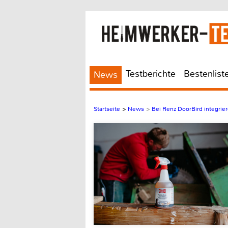
Testberichte
Bestenlist
News
Startseite
>
News
>
Bei Renz DoorBird integrie