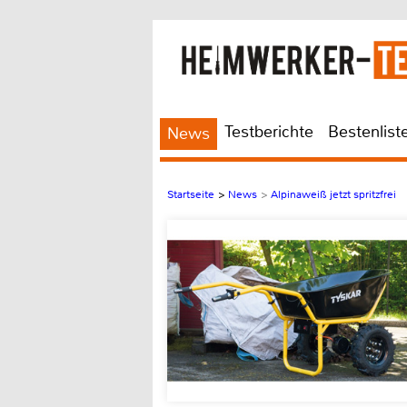
Testberichte
Bestenlist
News
Startseite
>
News
>
Alpinaweiß jetzt spritzfrei