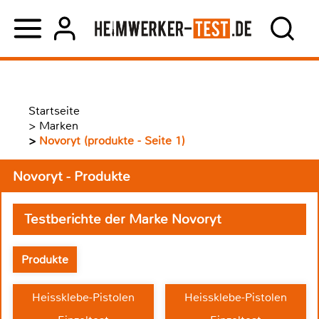
Startseite
>
Marken
>
Novoryt (produkte - Seite 1)
Novoryt - Produkte
Testberichte der Marke Novoryt
Produkte
Heissklebe-Pistolen
Heissklebe-Pistolen