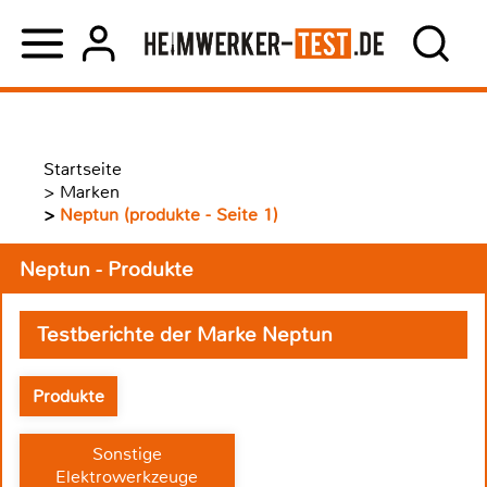
Startseite
>
Marken
>
Neptun (produkte - Seite 1)
Neptun - Produkte
Testberichte der Marke Neptun
Produkte
Sonstige
Elektrowerkzeuge