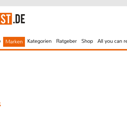
e
Kategorien
Ratgeber
Shop
All you can r
Marken
S