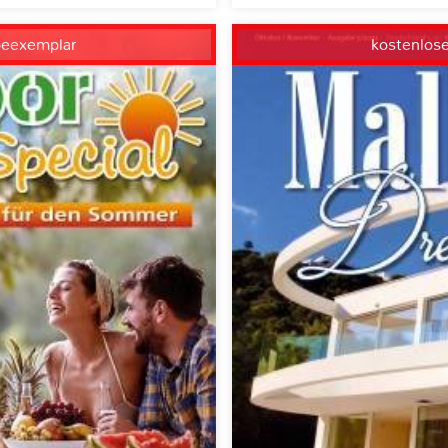
beexemplar
kostenlos