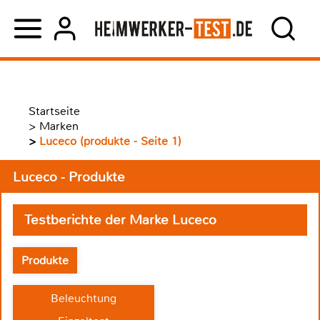
Startseite
>
Marken
>
Luceco (produkte - Seite 1)
Luceco - Produkte
Testberichte der Marke Luceco
Produkte
Beleuchtung