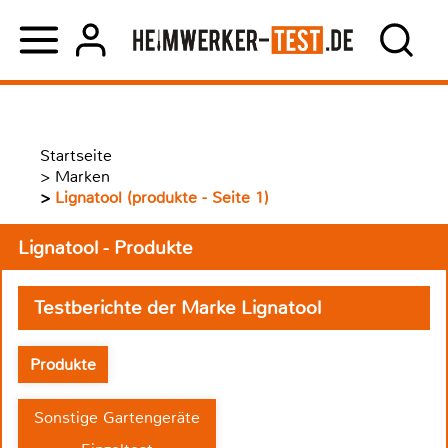
Startseite
>
Marken
>
Lignatool (produkte - Seite 1)
Lignatool - Produkte
Testberichte der Marke Lignatool
Produkte
Sonstige Gartengeräte