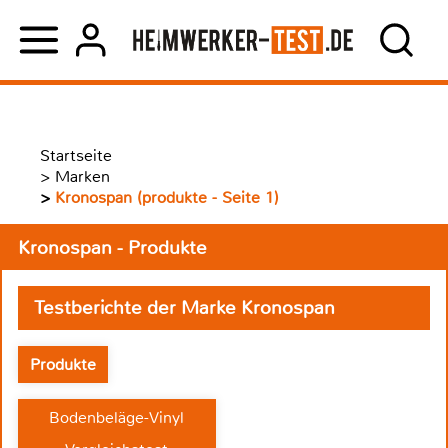
Startseite
>
Marken
>
Kronospan (produkte - Seite 1)
Kronospan - Produkte
Testberichte der Marke Kronospan
Produkte
Bodenbeläge-Vinyl