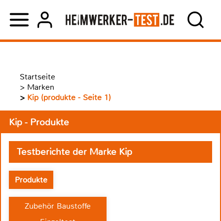
Startseite
>
Marken
>
Kip (produkte - Seite 1)
Kip - Produkte
Testberichte der Marke Kip
Produkte
Zubehör Baustoffe