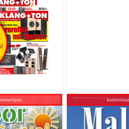
beexemplar
kostenlos