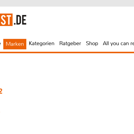
e
Kategorien
Ratgeber
Shop
All you can r
Marken
2
t