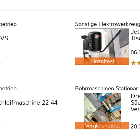
betrieb
Sonstige Elektrowerkzeug
Jet
1VS
Ti
06.
Einzeltest
betrieb
Bohrmaschinen-Stationär
Dre
chleifmaschine 22-44
Sä
Ver
2
Vergleichstest
20.