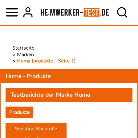
Startseite
>
Marken
>
Huma (produkte - Seite 1)
Huma - Produkte
Testberichte der Marke Huma
Produkte
Sonstige Baustoffe